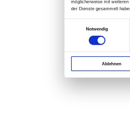
möglicherweise mit weiteren
der Dienste gesammelt habe
E
Notwendig
i
n
w
i
l
Ablehnen
l
i
g
u
n
Bauleitplanung
g
s
a
u
s